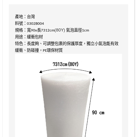
產地：台灣
料號：0302B004
(80Y)
規格：寬90x長7312cm
氣泡直徑1cm
用途：緩衝包材
特色：長度夠、可調整包裹的保護厚度，獨立小氣泡能有效
緩衝、防碰撞，PE環保材質