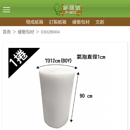
現成紙箱
訂製紙箱
緩衝包材
文創
首頁
緩衝包材
0302B004