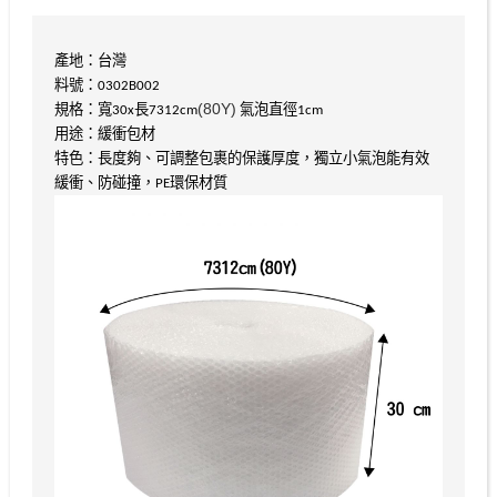
產地：台灣
料號：0302B002
(80Y)
規格：寬30x長7312cm
氣泡直徑1cm
用途：緩衝包材
特色：長度夠、可調整包裹的保護厚度，獨立小氣泡能有效
緩衝、防碰撞，PE環保材質