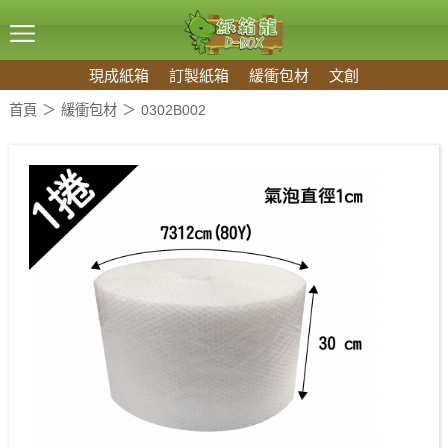
現成紙箱
訂製紙箱
緩衝包材
文創
首頁
緩衝包材
0302B002